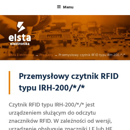
Menu
ELSTA ELEKTRONIKA
Profesjonalna elektronika przemysłowa
Elsta Elektronika
→
Produkty
→
Przemysłowy czytnik RFID typu IRH-200/*/*
Przemysłowy czytnik RFID
typu IRH-200/*/*
Czytnik RFID typu IRH-200/*/* jest
urządzeniem służącym do odczytu
znaczników RFID. W zależności od wersji,
urządzenie obsługuje znaczniki LF lub HF.