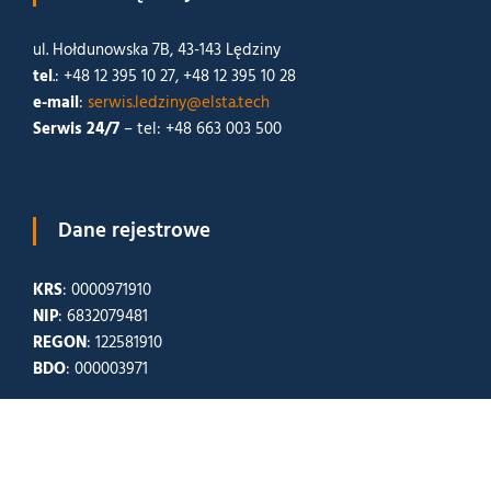
ul. Hołdunowska 7B, 43-143 Lędziny
tel
.: +48 12 395 10 27, +48 12 395 10 28
e-mail
:
serwis.ledziny@elsta.tech
Serwis 24/7
– tel: +48 663 003 500
Dane rejestrowe
KRS
: 0000971910
NIP
: 6832079481
REGON
: 122581910
BDO
: 000003971