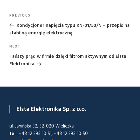
Nawigacja
Previous
PREVIOUS
wpisu
Post
Kondycjoner napięcia typu KN-01/50/N – przepis na
stabilną energię elektryczną
Next
NEXT
Post
Tańszy prąd w firmie dzięki filtrom aktywnym od Elsta
Elektronika
Elsta Elektronika Sp. z o.o.
ul. Janińska 32, 32-020 Wieliczka
tel
.: +48 12 395 10 51, +48 12 395 10 50