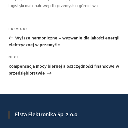
logistyki materiałowej dla przemysłu i górnictwa.
Nawigacja
Previous
PREVIOUS
wpisu
Post
Wyższe harmoniczne – wyzwanie dla jakości energii
elektrycznej w przemyśle
Next
NEXT
Post
Kompensacja mocy biernej a oszczędności finansowe w
przedsiębiorstwie
Elsta Elektronika Sp. z o.o.