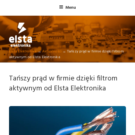
Skip
Menu
to
content
ELSTA ELEKTRONIKA
Elsta Elektronika
→
Aktualności
→
Tańszy prąd w firmie dzięki filtrom
Profesjonalna elektronika przemysłowa
aktywnym od Elsta Elektronika
Tańszy prąd w firmie dzięki filtrom
aktywnym od Elsta Elektronika