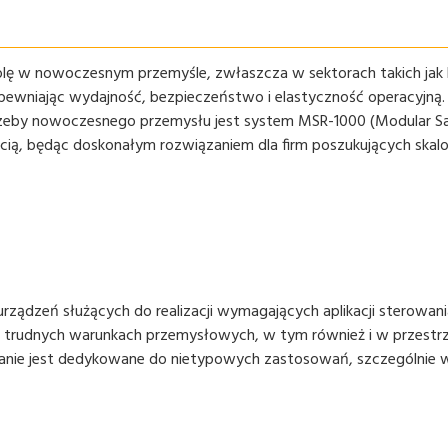
olę w nowoczesnym przemyśle, zwłaszcza w sektorach takich ja
pewniając wydajność, bezpieczeństwo i elastyczność operacyjną.
eby nowoczesnego przemysłu jest system MSR-1000 (Modular Saf
ścią, będąc doskonałym rozwiązaniem dla firm poszukujących skal
ądzeń służących do realizacji wymagających aplikacji sterowania
 trudnych warunkach przemysłowych, w tym również i w przestrz
nie jest dedykowane do nietypowych zastosowań, szczególnie 