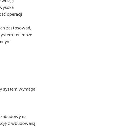
ewniają
 wysoka
ść operacji
nych zastosowań,
 system ten może
ronnym
ały system wymaga
o zabudowy na
rukcję z wbudowaną