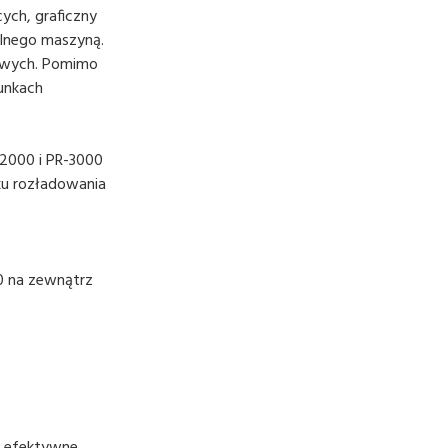
ych, graficzny
alnego maszyną.
wowych. Pomimo
unkach
-2000 i PR-3000
ku rozładowania
0 na zewnątrz
c efektywne