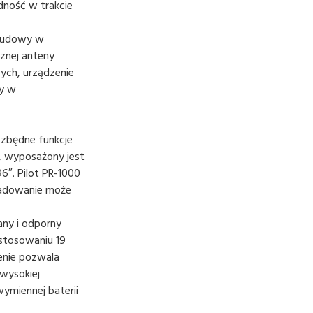
dność w trakcie
abudowy w
rznej anteny
ych, urządzenie
cy w
ezbędne funkcje
i, wyposażony jest
″. Pilot PR-1000
Ładowanie może
any i odporny
stosowaniu 19
enie pozwala
 wysokiej
ymiennej baterii