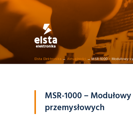
Skip
to
content
ELSTA ELEKTRON
Profesjonalna elektronika przemysłowa
Elsta Elektronika
→
Aktualności
→
MSR-1000 – Modułowy sy
MSR-1000 – Modułowy s
przemysłowych