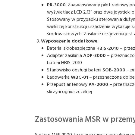
PR-3000
: Zaawansowany pilot radiowy pos
wyświetlacz LCD 2.13″ oraz dwa joysticki 
Stosowany w przypadku sterowania dużymi
większej konstrukcji urządzenie wykazuje
środowiskowych. Zasilanie urządzenia jest
Wyposażenie dodatkowe
:
Bateria iskrobezpieczna
HBIS-2010
– przez
Adapter zasilania
ADP-3000
– przeznaczon
baterii HBIS-2010
Stanowisko obsługi baterii
SOB-2000
– pr
Ładowarka
WBC-01
– przeznaczona do be
Przepust antenowy
PA-2000
– przeznacz
skrzyni ognioszczelnej
Zastosowania MSR w przemy
System MSR-1000 to rozwiązanie zaprojektowane 