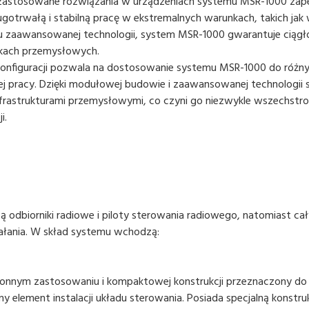
 zastosowane rozwiązania w urządzeniach systemu MSR-1000 zap
gotrwałą i stabilną pracę w ekstremalnych warunkach, takich jak
iu zaawansowanej technologii, system MSR-1000 gwarantuje ciągło
kach przemysłowych.
 konfiguracji pozwala na dostosowanie systemu MSR-1000 do róż
 jej pracy. Dzięki modułowej budowie i zaawansowanej technologii
infrastrukturami przemysłowymi, co czyni go niezwykle wszechst
i.
odbiorniki radiowe i piloty sterowania radiowego, natomiast c
łania. W skład systemu wchodzą:
ronnym zastosowaniu i kompaktowej konstrukcji przeznaczony d
y element instalacji układu sterowania. Posiada specjalną konst