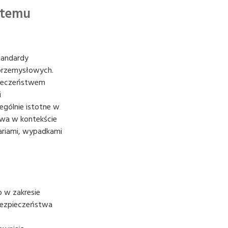
stemu
tandardy
 przemysłowych.
pieczeństwem
i
gólnie istotne w
owa w kontekście
ariami, wypadkami
 w zakresie
bezpieczeństwa