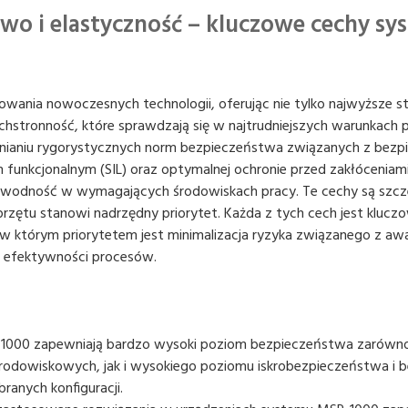
wo i elastyczność – kluczowe cechy sy
wania nowoczesnych technologii, oferując nie tylko najwyższe s
chstronność, które sprawdzają się w najtrudniejszych warunkach
łnianiu rygorystycznych norm bezpieczeństwa związanych z bez
nkcjonalnym (SIL) oraz optymalnej ochronie przed zakłóceniam
awodność w wymagających środowiskach pracy. Te cechy są szcze
przętu stanowi nadrzędny priorytet. Każda z tych cech jest klucz
 w którym priorytetem jest minimalizacja ryzyka związanego z aw
a efektywności procesów.
-1000 zapewniają bardzo wysoki poziom bezpieczeństwa zarówno
rodowiskowych, jak i wysokiego poziomu iskrobezpieczeństwa i 
ranych konfiguracji.