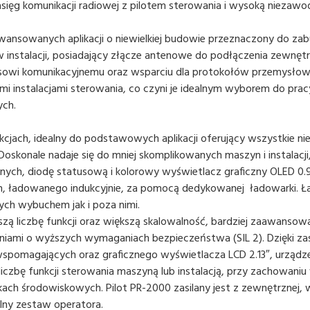
sięg komunikacji radiowej z pilotem sterowania i wysoką niezawo
wansowanych aplikacji o niewielkiej budowie przeznaczony do z
 w instalacji, posiadający złącze antenowe do podłączenia zewnęt
jsowi komunikacyjnemu oraz wsparciu dla protokołów przemysłow
mi instalacjami sterowania, co czyni je idealnym wyborem do pra
ych.
kcjach, idealny do podstawowych aplikacji oferujący wszystkie ni
Doskonale nadaje się do mniej skomplikowanych maszyn i instalacj
ch, diodę statusową i kolorowy wyświetlacz graficzny OLED 0.96
on, ładowanego indukcyjnie, za pomocą dedykowanej ładowarki. 
ch wybuchem jak i poza nimi.
kszą liczbę funkcji oraz większą skalowalność, bardziej zaawansow
niami o wyższych wymaganiach bezpieczeństwa (SIL 2). Dzięki za
 wspomagających oraz graficznego wyświetlacza LCD 2.13″, urządz
czbę funkcji sterowania maszyną lub instalacją, przy zachowaniu
ch środowiskowych. Pilot PR-2000 zasilany jest z zewnętrznej, w
ny zestaw operatora.