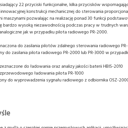
iadający 22 przyciski funkcjonalne, kilka przycisków wspomagając
o innowacyjnej konstrukcji mechanicznej do sterowania proporcjon
 maszynami pozwalając na realizację ponad 30 funkcji podsta
 się bardzo wysoką niezawodnością podczas pracy w trudnych war
 analogiczne jak w przypadku pilota radiowego PR-2000.
naczona do zasilania pilotów zdalnego sterowania radiowego PR
y do zasilania pilota radiowego PR-2000 lub PR-3000 w przypad
zeznaczone do ładowania oraz analizy jakości baterii HBIS-2010
zprzewodowego ładowania pilota PR-1000
ony do wyprowadzenia sygnału radiowego z odbiornika OSZ-200
śle
z myślą o szerokiej gamie przemysłowych aplikacji, umożliwiają