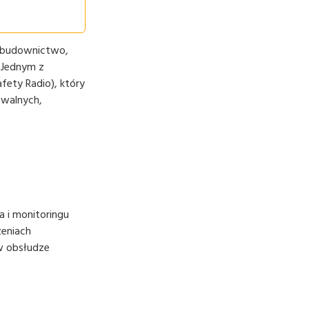
k budownictwo,
 Jednym z
ety Radio), który
owalnych,
 i monitoringu
eniach
w obsłudze