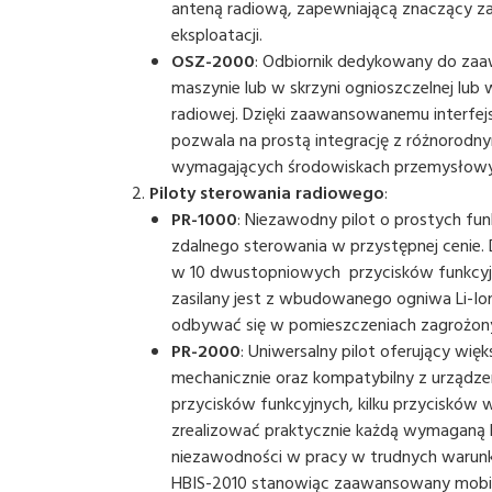
anteną radiową, zapewniającą znaczący za
eksploatacji.
OSZ-2000
: Odbiornik dedykowany do zaa
maszynie lub w skrzyni ognioszczelnej lub
radiowej. Dzięki zaawansowanemu interfe
pozwala na prostą integrację z różnorodny
wymagających środowiskach przemysłow
Piloty sterowania radiowego
:
PR-1000
: Niezawodny pilot o prostych fun
zdalnego sterowania w przystępnej cenie. 
w 10 dwustopniowych przycisków funkcyjny
zasilany jest z wbudowanego ogniwa Li-I
odbywać się w pomieszczeniach zagrożony
PR-2000
: Uniwersalny pilot oferujący wię
mechanicznie oraz kompatybilny z urządze
przycisków funkcyjnych, kilku przycisków
zrealizować praktycznie każdą wymaganą li
niezawodności w pracy w trudnych warunka
HBIS-2010 stanowiąc zaawansowany mobil