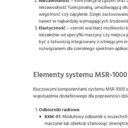
Niezawodność
– konstrukcja urządzeń oraz
niezawodność funkcjonalną, umożliwiającą dłu
wilgotność czy zapylenie. Dzięki zastosowan
nawet w najbardziej wymagających środowis
Elastyczność
– szeroki wachlarz możliwości
niezależnie od specyfiki maszyny czy miejsca
być z łatwością integrowany z istniejącymi 
rozwiązaniem dla szerokiego spektrum aplikacj
Elementy systemu MSR-1000
Kluczowymi komponentami systemu MSR-1000 są 
wyposażenia dodatkowego dla poprawności dzia
Odbiorniki radiowe
:
RXM-01
: Modułowy odbiornik o wszechst
maszynie lub obiekcie stanowiąc zewnętrzn