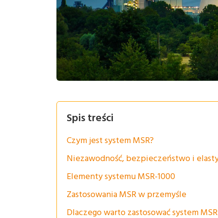
Spis treści
Czym jest system MSR?
Niezawodność, bezpieczeństwo i elast
Elementy systemu MSR-1000
Zastosowania MSR w przemyśle
Dlaczego warto zastosować system MSR