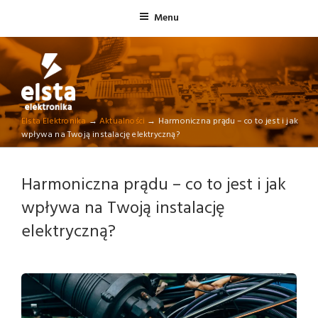
Skip
Menu
to
content
ELSTA ELEKTRONIKA
Elsta Elektronika
→
Aktualności
→
Harmoniczna prądu – co to jest i jak
Profesjonalna elektronika przemysłowa
wpływa na Twoją instalację elektryczną?
Harmoniczna prądu – co to jest i jak
wpływa na Twoją instalację
elektryczną?