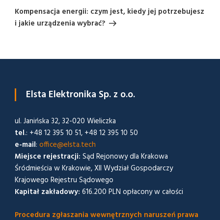
Post
Kompensacja energii: czym jest, kiedy jej potrzebujesz
i jakie urządzenia wybrać?
Elsta Elektronika Sp. z o.o.
ul. Janińska 32, 32-020 Wieliczka
tel
.: +48 12 395 10 51, +48 12 395 10 50
e-mail
:
office@elsta.tech
Miejsce rejestracji:
Sąd Rejonowy dla Krakowa
Śródmieścia w Krakowie, XII Wydział Gospodarczy
Krajowego Rejestru Sądowego
Kapitał zakładowy:
616.200 PLN opłacony w całości
Procedura zgłaszania wewnętrznych naruszeń prawa