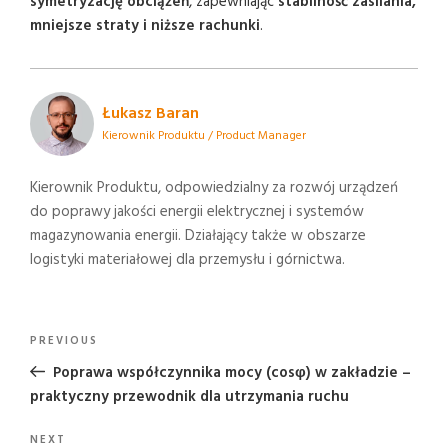
symetryzację obciążeń
, zapewniając
stabilność zasilania,
mniejsze straty i niższe rachunki
.
Łukasz Baran
Kierownik Produktu / Product Manager
Kierownik Produktu, odpowiedzialny za rozwój urządzeń
do poprawy jakości energii elektrycznej i systemów
magazynowania energii. Działający także w obszarze
logistyki materiałowej dla przemysłu i górnictwa.
Nawigacja
Previous
PREVIOUS
wpisu
Post
Poprawa współczynnika mocy (cosφ) w zakładzie –
praktyczny przewodnik dla utrzymania ruchu
Next
NEXT