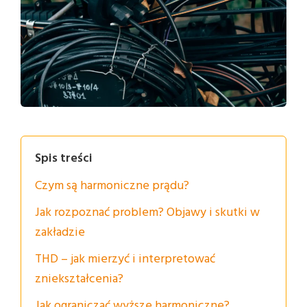
Spis treści
Czym są harmoniczne prądu?
Jak rozpoznać problem? Objawy i skutki w
zakładzie
THD – jak mierzyć i interpretować
zniekształcenia?
Jak ograniczać wyższe harmoniczne?