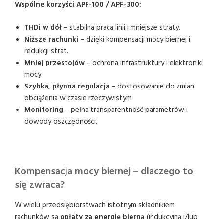
Wspólne korzyści APF-100 / APF-300:
THDi w dół
– stabilna praca linii i mniejsze straty.
Niższe rachunki
– dzięki kompensacji mocy biernej i
redukcji strat.
Mniej przestojów
– ochrona infrastruktury i elektroniki
mocy.
Szybka, płynna regulacja
– dostosowanie do zmian
obciążenia w czasie rzeczywistym.
Monitoring
– pełna transparentność parametrów i
dowody oszczędności.
Kompensacja mocy biernej – dlaczego to
się zwraca?
W wielu przedsiębiorstwach istotnym składnikiem
rachunków są
opłaty za energię bierną
(indukcyjną i/lub