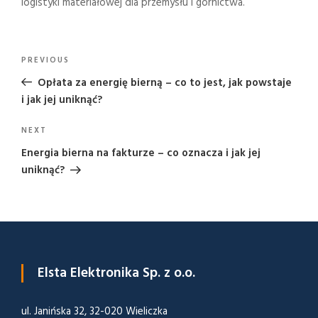
logistyki materiałowej dla przemysłu i górnictwa.
Nawigacja
Previous
PREVIOUS
wpisu
Post
Opłata za energię bierną – co to jest, jak powstaje
i jak jej uniknąć?
Next
NEXT
Post
Energia bierna na fakturze – co oznacza i jak jej
uniknąć?
Elsta Elektronika Sp. z o.o.
ul. Janińska 32, 32-020 Wieliczka