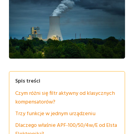
Spis treści
Czym różni się filtr aktywny od klasycznych
kompensatorów?
Trzy funkcje w jednym urządzeniu
Dlaczego właśnie APF-100/50/4w/E od Elsta