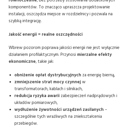
równocześnie
, bez potrzeby stosowania dodatkowych
komponentów. To znacząco upraszcza projektowanie
instalacji, oszczędza miejsce w rozdzielnicy i pozwala na
szybką integrację.
Jakość energii = realne oszczędności
Wbrew pozorom poprawa jakości energii nie jest wyłącznie
działaniem profilaktycznym. Przynosi
mierzalne efekty
ekonomiczne
, takie jak:
obniżenie opłat dystrybucyjnych
za energię bierną,
zmniejszenie strat mocy czynnej
w
transformatorach, kablach i silnikach,
redukcja ryzyka awarii
zabezpieczeń nadprądowych i
układów pomiarowych,
wydłużenie żywotności urządzeń zasilanych
–
szczególnie tych wrażliwych na zniekształcenia
przebiegów.