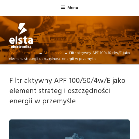
Skip
Menu
to
content
ELSTA ELEKTRONIKA
Elsta Elektronika
→
Aktualności
→
Filtr aktywny APF-100/50/4w/E jako
Profesjonalna elektronika przemysłowa
element strategii oszczędności energii w przemyśle
Filtr aktywny APF-100/50/4w/E jako
element strategii oszczędności
energii w przemyśle