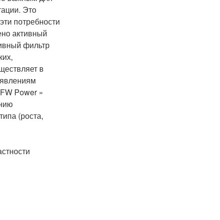
тации. Это
эти потребности
ено активный
тивный фильтр
ких,
ществляет в
 явлениям
 FW Power »
ению
ипа (роста,
астности