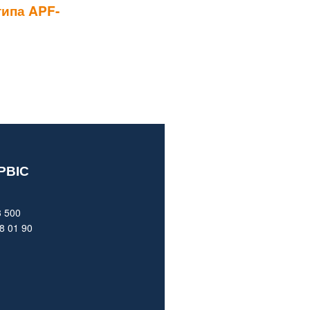
ипа APF-
РВІС
 500
8 01 90