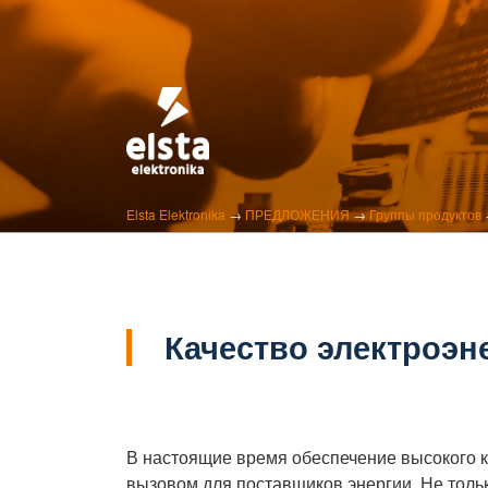
Skip
to
content
ELSTA ELEKTRON
Profesjonalna elektronika przemysłowa
Elsta Elektronika
→
ПРЕДЛОЖЕНИЯ
→
Группы продуктов
Качество электроэн
В настоящие время обеспечение высокого к
вызовом для поставщиков энергии. Не тольк