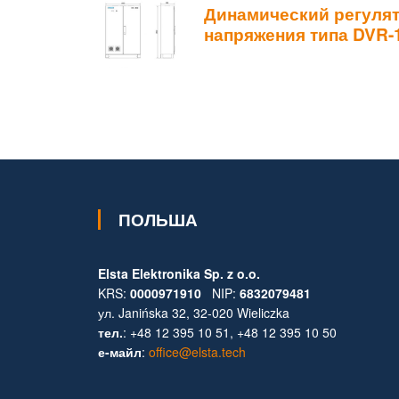
Динамический регуля
напряжения типа DVR-1
ПОЛЬША
Elsta Elektronika Sp. z o.o.
KRS:
0000971910
NIP:
6832079481
ул. Janińska 32, 32-020 Wieliczka
тел.
: +48 12 395 10 51, +48 12 395 10 50
е-майл
:
office@elsta.tech