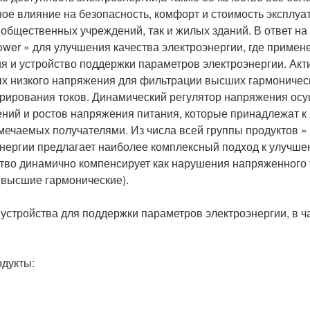
ное влияние на безопасность, комфорт и стоимость эксплуа
общественных учреждений, так и жилых зданий. В ответ на 
ower » для улучшения качества электроэнергии, где примен
я и устройство поддержки параметров электроэнергии. Ак
ых низкого напряжения для фильтрации высших гармоничес
рирования токов. Динамический регулятор напряжения осу
ний и ростов напряжения питания, которые принадлежат к
мечаемых получателями. Из числа всей группы продуктов »
нергии предлагает наиболее комплексный подxод к улучш
ство динамично компенсирует как нарушения напряженного т
 (высшие гармонические).
устройства для поддержки параметров электроэнергии, в ч
одукты: