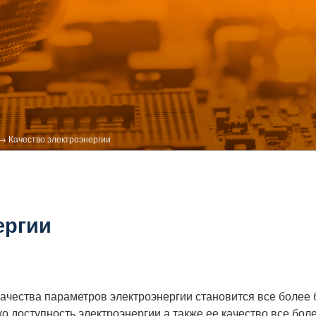
IKA
→
Качество электроэнергии
ергии
ачества параметров электроэнергии становится все более
о доступность электроэнергии,а также ее качество все бо