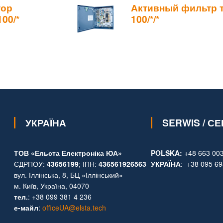
тор
Активный фильтр т
00/*
100/*/*
УКРАЇНА
SERWIS / СЕ
ТОВ «Ельста Електроніка ЮА»
POLSKA:
+48 663 003
ЄДРПОУ:
43656199
; ІПН:
436561926563
УКРАЇНА
: +38 095 69
вул. Іллінська, 8, БЦ «Іллінський»
м. Київ, Україна, 04070
тел.
: +38 099 381 4 236
е-майл
:
officeUA@elsta.tech