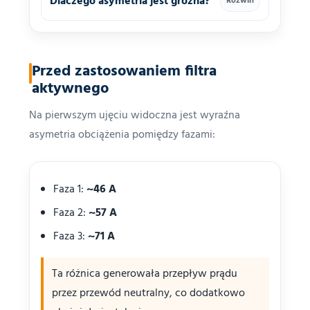
Dlaczego asymetria jest groźna?
Rozwiń
Przed zastosowaniem filtra
aktywnego
Na pierwszym ujęciu widoczna jest wyraźna
asymetria obciążenia pomiędzy fazami:
Faza 1:
~46 A
Faza 2:
~57 A
Faza 3:
~71 A
Ta różnica generowała przepływ prądu
przez przewód neutralny, co dodatkowo