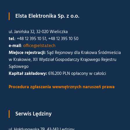
Elsta Elektronika Sp. z o.o.
ul. Janińska 32, 32-020 Wieliczka
tel
.: +48 12 395 10 51, +48 12 395 10 50
e-mail
:
office@elsta.tech
Miejsce rejestracji:
Sąd Rejonowy dla Krakowa Śródmieścia
w Krakowie, XII Wydział Gospodarczy Krajowego Rejestru
Sądowego
Kapitał zakładowy:
616.200 PLN opłacony w całości
Procedura zgłaszania wewnętrznych naruszeń prawa
Serwis Lędziny
ul. Hołdunowska 7B, 43-143 Lędziny