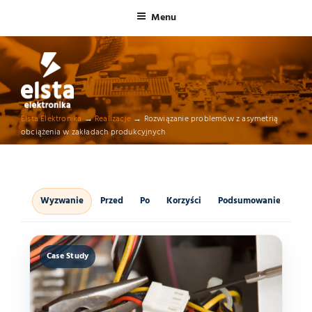
Menu
ELSTA ELEKTRONIKA
Elsta Elektronika
→
Realizacje
→
Rozwiązanie problemów z asymetrią
Profesjonalna elektronika przemysłowa
obciążenia w zakładach produkcyjnych
Wyzwanie
Przed
Po
Korzyści
Podsumowanie
Case Study