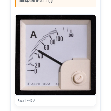
obciążało instalację.
Faza 1: ~46 A