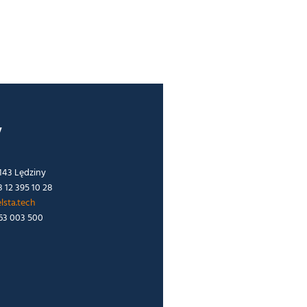
y
143 Lędziny
8 12 395 10 28
lsta.tech
663 003 500