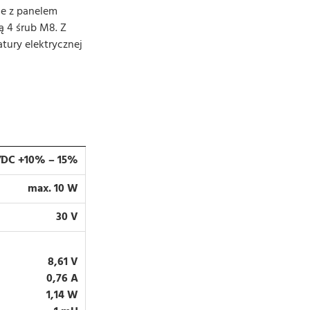
ce z panelem
 4 śrub M8. Z
tury elektrycznej
/DC +10% – 15%
max. 10 W
30 V
8,61 V
0,76 A
1,14 W