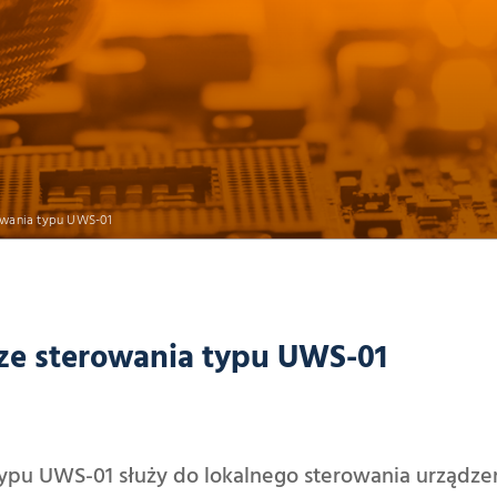
IKA
owania typu UWS-01
e sterowania typu UWS-01
pu UWS-01 służy do lokalnego sterowania urządze