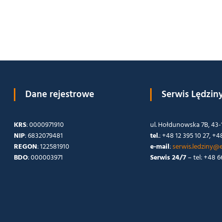
Dane rejestrowe
Serwis Lędzin
KRS
: 0000971910
ul. Hołdunowska 7B, 43-
NIP
: 6832079481
tel
.: +48 12 395 10 27, +4
REGON
: 122581910
e-mail
:
serwis.ledziny@e
BDO
: 000003971
Serwis 24/7
– tel: +48 