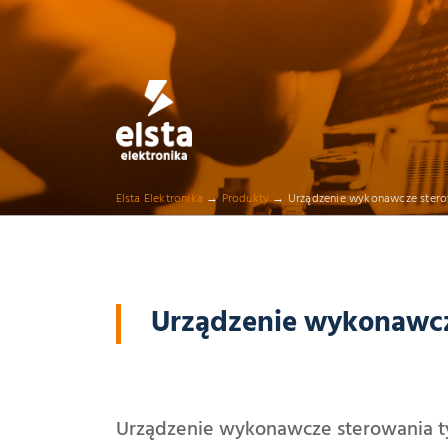
ELSTA ELEKTRON
Profesjonalna elektronika przemysłowa
Elsta Elektronika
→
Produkty
→
Urządzenie wykonawcze ster
Urządzenie wykonawcz
Urządzenie wykonawcze sterowania ty