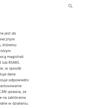
ne jest do
zpiecznym
, któremu
 którym
ocą magistrali
 lub RS485.
ze, w sposób
tuje dane
lizuje odpowiedni
Zastosowanie
 CAN sprawia, ze
e na zakłócenia
dne w działaniu.