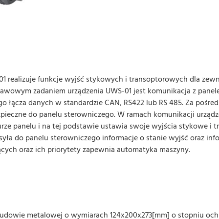
 realizuje funkcje wyjść stykowych i transoptorowych dla zew
stawowym zadaniem urządzenia UWS-01 jest komunikacja z pane
go łącza danych w standardzie CAN, RS422 lub RS 485. Za pośre
ezpieczne do panelu sterowniczego. W ramach komunikacji urządz
urze panelu i na tej podstawie ustawia swoje wyjścia stykowe i 
yła do panelu sterowniczego informacje o stanie wyjść oraz inf
jących oraz ich priorytety zapewnia automatyka maszyny.
udowie metalowej o wymiarach 124x200x273[mm] o stopniu ochr