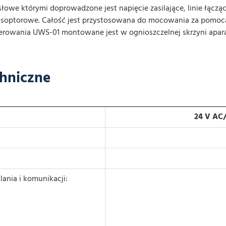
we którymi doprowadzone jest napięcie zasilające, linie łączą
ansoptorowe. Całość jest przystosowana do mocowania za pomocą
rowania UWS-01 montowane jest w ognioszczelnej skrzyni apara
hniczne
24 V AC
ania i komunikacji: