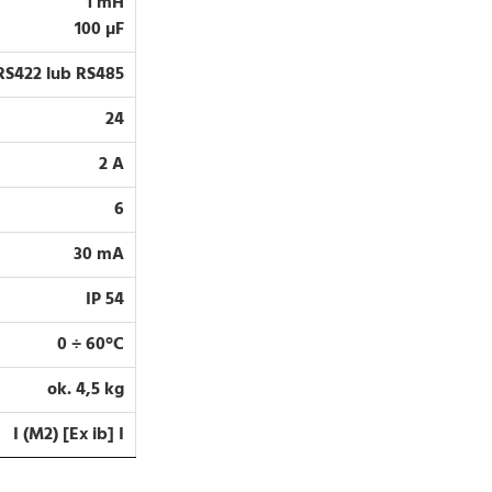
1 mH
100 µF
RS422 lub RS485
24
2 A
6
30 mA
IP 54
0 ÷ 60°C
ok. 4,5 kg
I (M2) [Ex ib] I