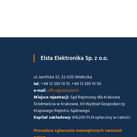
Elsta Elektronika Sp. z o.o.
ul. Janińska 32, 32-020 Wieliczka
tel
.: +48 12 395 10 51, +48 12 395 10 50
e-mail
:
office@elsta.tech
Miejsce rejestracji:
Sąd Rejonowy dla Krakowa
Śródmieścia w Krakowie, XII Wydział Gospodarczy
Krajowego Rejestru Sądowego
Kapitał zakładowy:
616.200 PLN opłacony w całości
Procedura zgłaszania wewnętrznych naruszeń