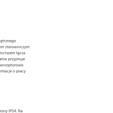
nętrznego
lem sterowniczym
dnictwem łącza
enie przyjmuje
transoptorowe.
ormacje o pracy
ony IP54. Na