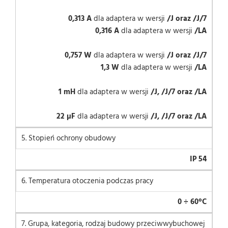
0,313 A
dla adaptera w wersji
/J oraz /J/7
0,316 A
dla adaptera w wersji
/LA
0,757 W
dla adaptera w wersji
/J oraz /J/7
1,3 W
dla adaptera w wersji
/LA
1 mH
dla adaptera w wersji
/J, /J/7 oraz /LA
22 µF
dla adaptera w wersji
/J, /J/7 oraz /LA
5. Stopień ochrony obudowy
IP 54
6. Temperatura otoczenia podczas pracy
0 ÷ 60°C
7. Grupa, kategoria, rodzaj budowy przeciwwybuchowej