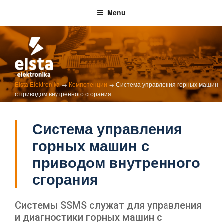
Skip
Menu
to
content
ELSTA ELEKTRONIKA
Elsta Elektronika
→
Компетенции
→
Система управления горных машин
Profesjonalna elektronika przemysłowa
с приводом внутренного сгорания
Система управления
горных машин с
приводом внутренного
сгорания
Системы SSMS служат для управления
и диагностики горных машин с