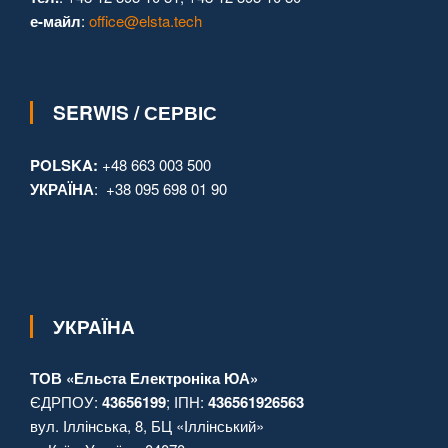
е-майл
:
office@elsta.tech
SERWIS / СЕРВІС
POLSKA:
+48 663 003 500
УКРАЇНА
: +38 095 698 01 90
УКРАЇНА
ТОВ «Ельста Електроніка ЮА»
ЄДРПОУ:
43656199
; ІПН:
436561926563
вул. Іллінська, 8, БЦ «Іллінський»